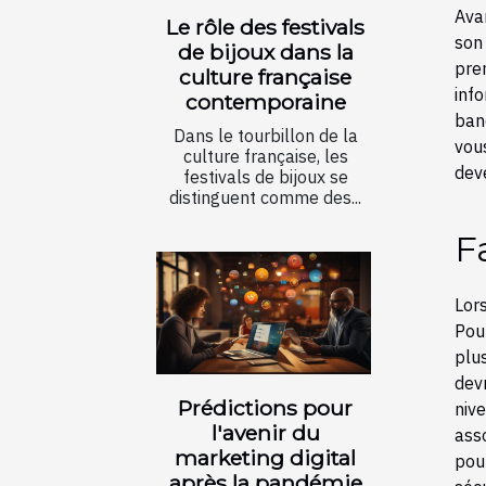
Avan
Le rôle des festivals
son
de bijoux dans la
prem
culture française
info
contemporaine
banq
Dans le tourbillon de la
vou
culture française, les
dev
festivals de bijoux se
distinguent comme des...
F
Lor
Pour
plu
dev
Prédictions pour
niv
l'avenir du
ass
marketing digital
pou
après la pandémie