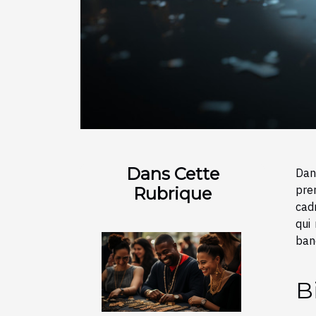
Dans Cette
Dan
pre
Rubrique
cadr
qui
ban
B