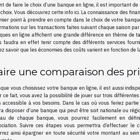
t de faire le choix d’une banque en ligne, il est important d
 choix. Vous
découvrez cette info ici
. La connaissance des fina
ier point à prendre en compte dans le choix de votre banque e
rmations sur les transactions faites suivant chaque saison pa
ues en ligne affichent une grande différence en thème de tarif
s faudra en effet tenir compte des différents services four
ez savoir que les économies des coûts varient en fonction de l
aire une comparaison des pr
sque vous choisissez votre banque en ligne, il est aussi indis
 ce fait, vous avez la possibilité de jouer sur trois différente
s accessible à vos besoins. Dans le cas où vous feriez partie 
ra disposer d’une banque qui peut être soit nationale ou régi
eau de chaque banque, vous pourrez facilement en défini
ociation. Suivre ces étapes vous permettra d’effectuer le 
rrez ainsi épargner en toute sécurité votre montant au sein