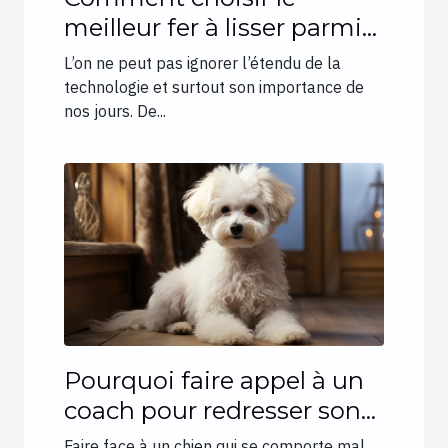
meilleur fer à lisser parmi
les nouvelles inventions ?
L’on ne peut pas ignorer l’étendu de la
technologie et surtout son importance de
nos jours. De...
Pourquoi faire appel à un
coach pour redresser son
chien ?
Faire face à un chien qui se comporte mal