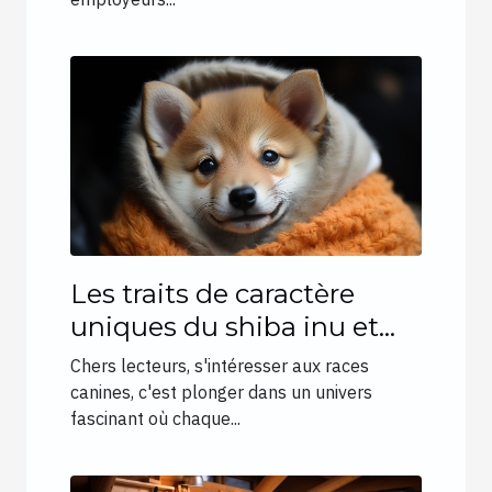
les employeurs à Bordeaux
Les traits de caractère
uniques du shiba inu et
leur influence sur le choix
Chers lecteurs, s'intéresser aux races
des propriétaires
canines, c'est plonger dans un univers
fascinant où chaque...
d'animaux