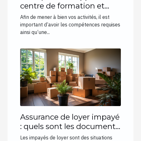
centre de formation et
d’accompagnement des
Afin de mener à bien vos activités, il est
parcours professionnels et
important d’avoir les compétences requises
ainsi qu’une...
personnels ?
Assurance de loyer impayé
: quels sont les documents
indispensables à fournir ?
Les impayés de loyer sont des situations