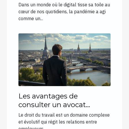
la pandémie
Dans un monde où le digital tisse sa toile au
cœur de nos quotidiens, la pandémie a agi
comme un...
Les avantages de
consulter un avocat
spécialisé en droit du
Le droit du travail est un domaine complexe
travail pour les salariés et
et évolutif qui régit les relations entre
employeurs...