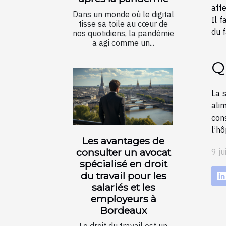
aff
Dans un monde où le digital
Il f
tisse sa toile au cœur de
du f
nos quotidiens, la pandémie
a agi comme un...
Q
La 
ali
con
l’hô
Les avantages de
consulter un avocat
9 j
spécialisé en droit
du travail pour les
salariés et les
employeurs à
Bordeaux