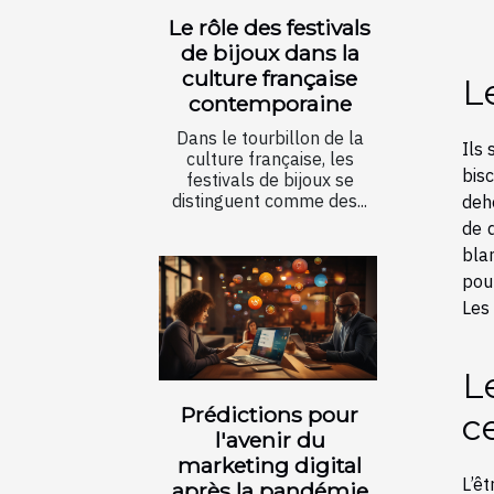
Le rôle des festivals
de bijoux dans la
culture française
L
contemporaine
Dans le tourbillon de la
Ils 
culture française, les
bisc
festivals de bijoux se
distinguent comme des...
deho
de 
bla
pou
Les 
L
Prédictions pour
c
l'avenir du
marketing digital
L’ê
après la pandémie