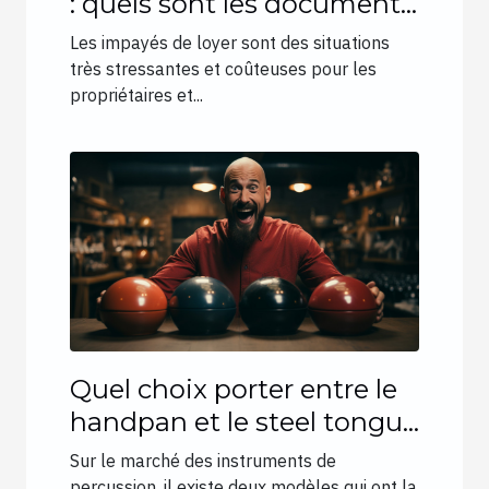
: quels sont les documents
indispensables à fournir ?
Les impayés de loyer sont des situations
très stressantes et coûteuses pour les
propriétaires et...
Quel choix porter entre le
handpan et le steel tongue
drum ?
Sur le marché des instruments de
percussion, il existe deux modèles qui ont la