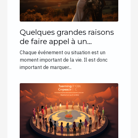
Quelques grandes raisons
de faire appel à un
photographe de mariage à
Chaque événement ou situation est un
La Roche-sur-Foron
moment important de la vie. Il est donc
important de marquer...