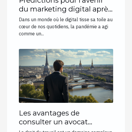
Prédictions pour l'avenir
du marketing digital après
la pandémie
Dans un monde où le digital tisse sa toile au
cœur de nos quotidiens, la pandémie a agi
comme un...
Les avantages de
consulter un avocat
spécialisé en droit du