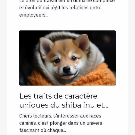
Le droit du travail est un domaine complexe
travail pour les salariés et
et évolutif qui régit les relations entre
employeurs...
les employeurs à Bordeaux
Les traits de caractère
uniques du shiba inu et
leur influence sur le choix
Chers lecteurs, s'intéresser aux races
des propriétaires
canines, c'est plonger dans un univers
fascinant où chaque...
d'animaux